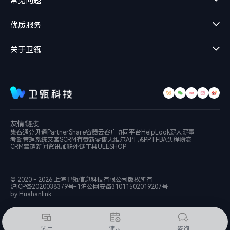
常见问题
优质服务
关于卫瓴
友情链接
集客通
分贝通
PartnerShare
容器云
客户协同平台
HelpLook
薪人薪事
考勤管理系统
艾客SCRM
有赞新零售
天维尔
AI生成PPT
FBA头程物流
CRM营销新闻资讯
加粉外链工具
UEESHOP
© 2020 - 2026 上海卫瓴信息科技有限公司
版权所有
沪ICP备2020038379号-1
沪公网安备31011502019207号
by Huahanlink
试用
演示
咨询