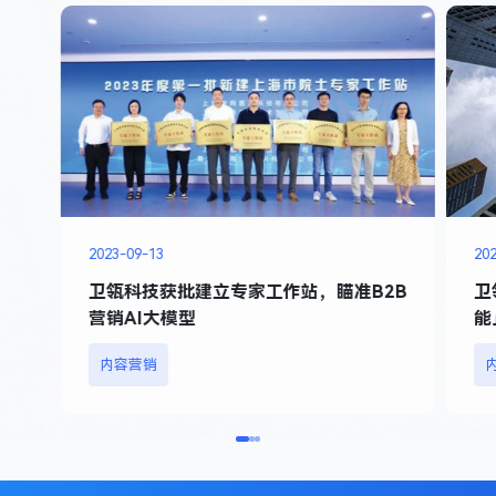
2023-09-13
20
卫瓴科技获批建立专家工作站，瞄准B2B
卫
营销AI大模型
能
提
内容营销