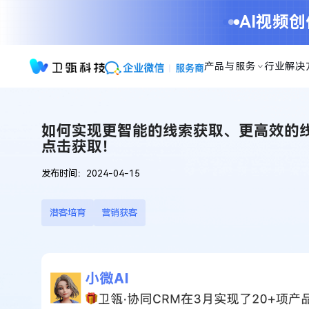
如
AI视频
何
实
现
产品与服务
行业解决
更
智
能
的
如何实现更智能的线索获取、更高效的线
线
点击获取！
索
获
发布时间：2024-04-15
取、
更
高
潜客培育
营销获客
效
的
线
索
培