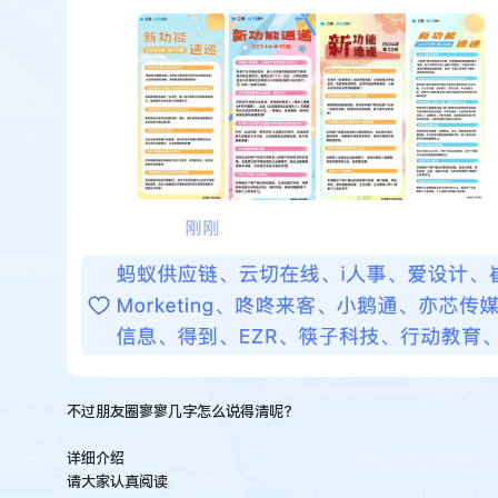
育？
盘
点
卫
瓴
·
协
同
CRM
3
月
产
品
更
新，
点
击
不过朋友圈寥寥几字怎么说得清呢？
获
取！
详细介绍
请大家认真阅读