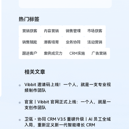
热门标签
营销获客
内容营销
销售管理
市场获客
销售赋能
潜客培育
业务协同
活动营销
跟进客户
案例成交力
CRM实施
广告营销
相关文章
Vibbit 邀请码上线！一个人，就是一支专业视
频制作团队
官宣｜Vibbit 官网正式上线：一个人，就是一
支创作团队
卫瓴・协同 CRM V3.5 重磅升级｜AI 员工全域
入局，重新定义新一代智能增长 CRM