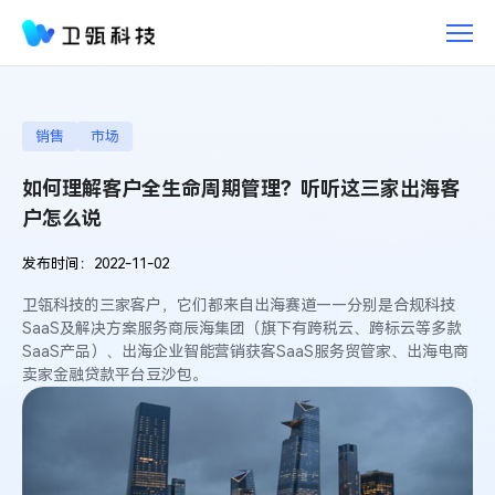
如
何
理
解
客
户
销售
市场
全
如何理解客户全生命周期管理？听听这三家出海客
生
命
户怎么说
周
期
发布时间：2022-11-02
管
卫瓴科技的三家客户，它们都来自出海赛道——分别是合规科技
理？
SaaS及解决方案服务商辰海集团（旗下有跨税云、跨标云等多款
听
SaaS产品）、出海企业智能营销获客SaaS服务贸管家、出海电商
听
卖家金融贷款平台豆沙包。
这
三
家
出