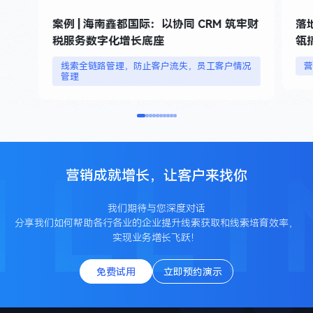
案例 | 海南鑫都国际：以协同 CRM 筑牢财
落
税服务数字化增长底座
瓴
线索全链路管理，防止客户流失，员工客户情况
管理
营销成就增长，让客户来找你
我们期待与您深度对话
分享我们如何帮助各行各业的企业提升线索获取和线索培育效率，
实现业务增长飞跃！
免费试用
立即预约演示