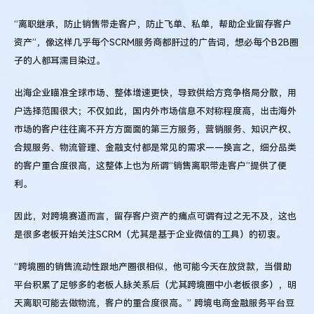
“离职继承，防止销售带走客户，防止飞单、私单，帮助企业留存客户
资产”，像这样几乎每个SCRM服务商都肝过的广告词，想必每个B2B圈
子的人都耳濡目染过。
出海企业瞄准全球市场、整体增速更快，导致供给方竞争格局分散，用
户选择范围很大；不仅如此，国内外市场信息不对称程度高，出击海外
市场的客户往往离不开方方面面的第三方服务，营销服务、知识产权、
合规服务、物流管理、金融支付都是常见的需求——换言之，细分品类
的客户重合度很高，这整体上也为所谓“销售离职带走客户”提供了便
利。
因此，对跨境赛道而言，留存客户资产的痛点可谓有过之无不及，这也
是很多老板开始关注SCRM（尤其是基于企业微信的工具）的初衷。
“跨境圈的销售流动性跟地产圈很相似，他可能今天在放贷款，当借助
平台积累了足够多的老板人脉关系后（尤其跨境圈中小老板很多），明
天离职可能去做物流，客户的重合度很高。” 跨境电商金融服务平台豆