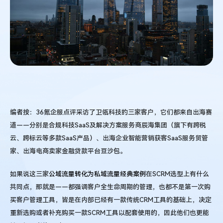
海
客
户
怎
么
说
编者按：36氪企服点评采访了卫瓴科技的三家客户，它们都来自出海赛
道——分别是合规科技SaaS及解决方案服务商辰海集团（旗下有跨税
云、跨标云等多款SaaS产品）、出海企业智能营销获客SaaS服务贸管
家、出海电商卖家金融贷款平台豆沙包。
如果说这三家
公域流量转化为私域流量经典案例
在SCRM选型上有什么
共同点，那就是——都强调客户全生命周期的管理，也都不是第一次购
买客户管理工具，皆是在内部已经有一款传统CRM工具的基础上，决定
重新选购或者补充购买一款SCRM工具以配套使用的，因此他们也更能