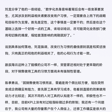
刘龙分享了他的一些经验，“数字化本身意味着背后会有一些变革要发
生，尤其涉及到利益相关者要改变用户习惯，一定需要自上而下的战略
和目标作为支撑。首先是定性，这个事情是一定要干的；然后是在这个
基础上选择一个好用一点的工具，该培训培训，尽可能简化业务部门使
用和切换的难度，缩短震荡影响的周期就好了。”
说到具体如何落地，刘龙强调，改变行为习惯的最佳原则就是和奖惩挂
钩，只有真正的和他的利益相关了，他的心和行为才能一致。
跟辰海云这种上了规模的公司不一样，贸管家还相对处于更早期的阶
段，对于销售使用工具的习惯方面尚未有强制性管理。
陈孝勇说，“就销售使用习惯而言，普遍是用个微比较方便，现在突然
变成企微确实有阻力，首先新工具有学习成本，他看到直接的效果使用
动力才比较足；其次不同的人对工具的认知是不一样的，积极性也不一
样，目前，目前KPI上没有对过程指标做过多的限制；我还有一个问题
在于，我公司有大量的存量客户在个人微信上，迁移工作确实是很大的