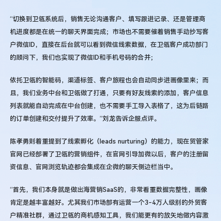
“切换到卫瓴系统后，销售无论沟通客户、填写跟进记录、还是管理商
机进度都是在统一的聊天界面完成；市场也不需要催着销售手动抄写客
户微信ID，直接在后台就可以看到微信线索数据，在卫瓴客户成功部门
的顾问下，我们也实现了微信ID和手机号码的合并；
依托卫瓴的智能码，渠道标签、客户旅程也会自动同步进画像里来；而
且，我们业务中台和卫瓴做了打通，只要有好友线索的添加，客户信息
列表就能自动完成在中台创建，也不需要手工导入表格了，这为后链路
的订单创建和交付提升了效率。”刘龙告诉企服点评。
陈孝勇则着重提到了线索孵化（leads nurturing）的能力，现在贸管家
官网已经部署了卫瓴的营销组件，在官网引导加微以后，客户的注册留
资信息、官网浏览轨迹都会集成在企微的聊天侧边栏当中。
“首先，我们本身就是做出海营销SaaS的，非常看重数据完整性，画像
肯定是越丰富越好。尤其我们市场部有运营一个3-4万人级别的外贸客
户精准社群，通过卫瓴的商机感知工具，我们能更有的放矢地做内容激