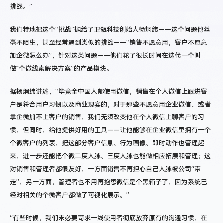
挑战。”
我们特地把这个“挑战”抛给了卫瓴科技创始人杨炯纬——这个问题他丝
毫不陌生，甚至经常遇到类似的挑战——“销售不愿意用，客户不愿意
加企微怎么办”，针对这类问题——他们花了很长时间在迭代一个叫
做"个微线索解决方案”的产品模块。
据杨炯纬讲述，“毕竟全中国人都使用微信，销售在个人微信上跟进客
户是符合用户习惯以及商业现实的，对于那些不愿意用企业微信、或者
拿企微加不上客户的销售，我们无须改变他在个人微信上聊客户的习
惯，但同时，给他提供好用的工具——让他能够在企业微信里拥有一个
个微客户的列表，把这部分客户信息、行为画像、即时动作也管理起
来，进一步还能把个微二度人脉、三度人脉也能做相应拓展和管理；这
对销售和管理者都很友好，一方面销售不再担心自己人脉被公司“带
走”，另一方面，管理者也不用再抱怨微信是个黑箱子了，因为系统已
经对相关的个微客户都做了可视化展示。”
“有些时候，我们未必要苛求一线使用者彻底放弃原有的沟通习惯，在