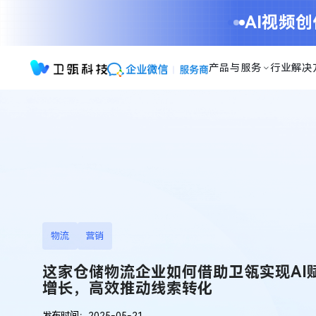
这
AI视频
家
仓
储
产品与服务
行业解决
物
流
企
业
如
何
借
助
卫
瓴
实
物流
营销
现
AI
这家仓储物流企业如何借助卫瓴实现AI
赋
增长，高效推动线索转化
能
发布时间：2025-05-21