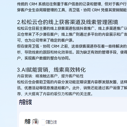
传统的 CRM 系统往往侧重于客户信息的记录和管理，但对于客
穿客户全生命周期管理的工具，而卫瓴・协同 CRM 凭借其营销赋
2.松松云仓的线上获客渠道及线索管理困境
松松云仓目前主要的线上获客渠道包括抖音推广、线上多渠道推广
云仓带来了不少潜在客户；线上推广则通过多平台的内容展示和广
可，也为公司带来了稳定的客户源。
但在使用卫瓴・协同 CRM 之前，这些获客渠道存在着一些待解决
析，导致线索的跟踪和转化效率低。
因为缺乏有效的管理手段，使得
户，实现客户数据的整合与协同。
3.
AI赋能营销，线索高效转化
内容营销：精准触达客户，提升客户粘性
松松云仓会借助卫瓴的内容分发功能定期设置内容群发朋友圈，这
讯、优惠活动等信息推送给客户。
此外，销售还能通过客户画像了
荐，大大提高了内容的吸引力和客户的关注度。