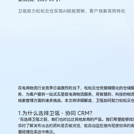
营
销
卫瓴助力松松云仓实现AI赋能营销，客户线索高效转化
增
长，
高
效
推
动
线
索
转
化
在电商物流行业竞争日益激烈的当下，松松云仓凭借精细化的仓储
务，为客户提供一站式五星级电商物流服务，用智慧的、科技的物
线索管理方面的诸多挑战。本文将详细解读，卫瓴如何助力松松云
1.为什么选择卫瓴・协同 CRM？
“在选择卫瓴之前，我们也对比过其他友商的产品。我们希望能够找到
实时了解发布出去的资料是否被浏览，能自动监控意向程度较高的
葛经理在采访中表示。