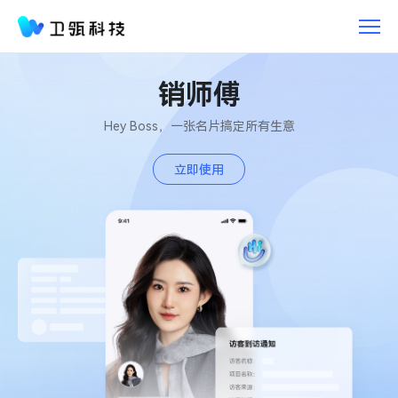
销
师
傅
智
销师傅
能
数
Hey Boss，一张名片搞定所有生意
字
名
立即使用
片，
一
张
名
片
搞
定
所
有
生
意