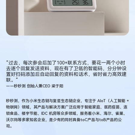
到
精
准
转
化
只
缺
这
一
步
“过去，每次参会后加了100+联系方式，要花一两个小时
去逐个回复发送资料，现在有了卫瓴的智能码，分分钟设
置好扫码添加后自动回复的资料和话术，省时省力高效建
联。”
——秒秒测 创始人兼CEO 梁于阳
秒秒测，作为小米生态链与复星生态链企业，专注于 AIoT（人工智能 +
物联网）领域，其产品与解决方案广泛应用于智能家庭、医药疫苗、连
锁食品、楼宇节能、IDC 机房等众多领域，服务着小米、海尔、雀巢、
沃尔玛等多家知名企业，是少有的同时具备toC产品与toB产品的公
司。