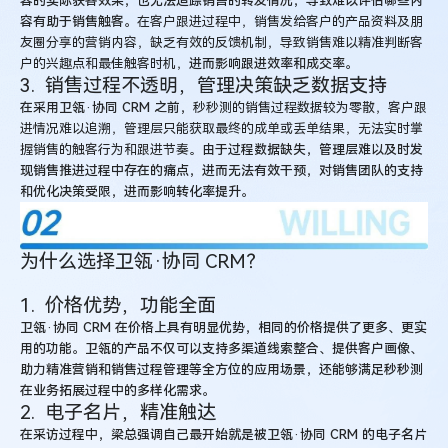
容的实际获客效果，也无法追踪销售的转发情况，导致难以评估哪些内
容有助于销售触客。
在客户跟进过程中，销售发给客户的产品资料及朋
友圈分享的营销内容，缺乏有效的反馈机制，导致销售难以精准判断客
户的兴趣点和最佳触客时机，
进而影响跟进效率和成交率。
3. 销售过程不透明，管理决策缺乏数据支持
在采用卫瓴·协同 CRM 之前，
秒秒测的销售过程数据较为零散，客户跟
进情况难以追溯，管理层只能获取最终的成单或丢单结果，无法实时掌
握销售的触客行为和跟进节奏。
由于过程数据缺失，管理层难以及时发
现销售推进过程中存在的痛点，进而无法有效干预，对销售团队的支持
和优化决策受限，进而影响转化率提升。
为什么选择卫瓴·协同 CRM？
1. 价格优势，功能全面
卫瓴·协同 CRM 在价格上具有明显优势，相同的价格提供了更多、更实
用的功能。卫瓴的产品不仅可以支持多渠道线索整合、提供客户画像、
助力精准营销和销售过程管理等全方位的应用场景，还能够满足秒秒测
在业务拓展过程中的多样化需求。
2. 电子名片，精准触达
在采访过程中，梁总强调自己最开始就是被卫瓴·协同 CRM 的电子名片