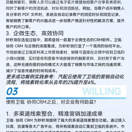
功能所吸引，
销售人员可以通过电子名片便捷地给客户分享各类资料，
同时了解客户的浏览轨迹、时长和浏览路径。
例如，当客户点开销售人
员分享的 PDF 文件时，系统会自动记录客户的浏览时长和浏览记录，
帮助销售了解客户的兴趣点进一步给客户推送针对性的解决方案，提升
客户的开口率。
3. 企微生态，高效协同
秒秒测在选型过程中，就希望找一款基于企微生态的CRM软件。卫瓴·
协同 CRM 与企微的深度集成，为秒秒测打造了一个高效的协同平台。
市场部通过卫瓴资料库上传营销素材，销售可直接在企微中收到卫瓴的
小微AI提醒，实时接收和查看市场部提供的触客资料，及时用于客户沟
通。
这种无缝衔接的协同模式大大提高了销售与市场之间的沟通效率，
减少了信息传递的时间和成本。
更多成功案例实践参考：汽配云使用了卫瓴的营销自动化
流程，将线索转化率从去年的2%提升至6%。
使用卫
瓴·协同CRM之后，对企业有何助益？
1. 多渠道线索整合，精准营销加速成单
卫瓴·协同 CRM 为秒秒测提供了强大的多渠道线索整合功能。通过接入
抖音、百度等各大广告平台，将所有线索自动汇集到卫瓴的系统中。
市