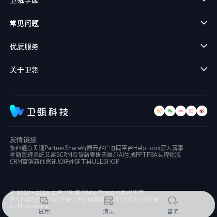
卫瓴学园
常见问题
优质服务
关于卫瓴
友情链接
集客通
分贝通
PartnerShare
容器云
客户协同平台
HelpLook
薪人薪事
考勤管理系统
艾客SCRM
有赞新零售
天维尔
AI生成PPT
FBA头程物流
CRM营销新闻资讯
加粉外链工具
UEESHOP
© 2020 - 2026 上海卫瓴信息科技有限公司
版权所有
沪ICP备2020038379号-1
沪公网安备31011502019207号
by Huahanlink
试用
演示
咨询