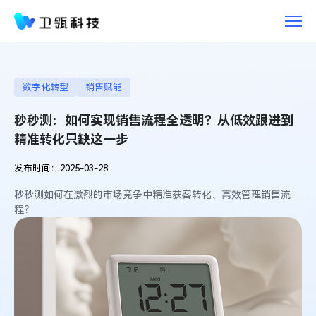
秒
秒
测：
如
何
实
数字化转型
销售赋能
现
秒秒测：如何实现销售流程全透明？从低效跟进到
销
售
精准转化只缺这一步
流
程
发布时间：2025-03-28
全
秒秒测如何在激烈的市场竞争中精准获客转化、高效管理销售流
透
程？
明？
从
低
效
跟
进