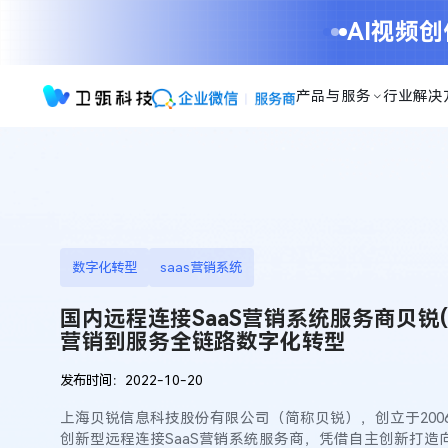
国
AI视频
内
远
程
产品与服务
行业解决
连
接
SaaS
营
销
系
统
服
数字化转型
saas营销系统
务
商
国内远程连接SaaS营销系统服务商贝锐(O
贝
营销到服务全链路数字化转型
锐
(Oray)：
发布时间：2022-10-20
营
上海贝锐信息科技股份有限公司（简称贝锐），创立于200
销
创新型远程连接SaaS营销系统服务商，凭借自主创新打造