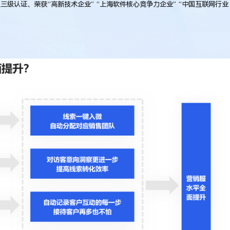
等级三级认证、荣获“高新技术企业” “上海软件核心竞争力企业” “中国互联网行业