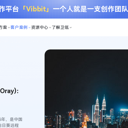
创作平台
「Vibbit」
一个人就是一支创作团
方案
客户案例
资源中心
了解卫瓴
ray)：
6年，是中国
向日葵远程