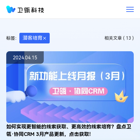
潜
客
培
育-
智
潜客培育
标签：
相关文章 (
13
)
能
营
销
2024.04.15
型
协
同
CRM，
营
销
成
就
增
长
如何实现更智能的线索获取、更高效的线索培育？盘点卫
瓴·协同CRM 3月产品更新，点击获取！