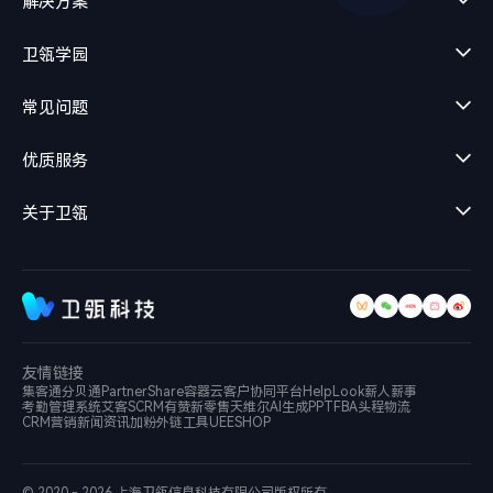
解决方案
卫瓴学园
常见问题
优质服务
关于卫瓴
友情链接
集客通
分贝通
PartnerShare
容器云
客户协同平台
HelpLook
薪人薪事
考勤管理系统
艾客SCRM
有赞新零售
天维尔
AI生成PPT
FBA头程物流
CRM营销新闻资讯
加粉外链工具
UEESHOP
© 2020 - 2026 上海卫瓴信息科技有限公司
版权所有