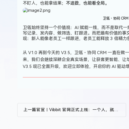
不盯人，也能拿结果；
不追数，也能看全局。
卫瓴・协同 CRM 
卫瓴始终坚持一个价值观：AI 赋能一线，而不是取代一
写记录、发内容、做筛选、盯跟进。而把最有价值的事
现：新人能像老员工一样跟进，老员工能释放 3 倍精力
从 V1.0 再到今天的 V3.5，卫瓴・协同 CRM 一
来，我们会继续深耕企业真实场景，让获客更智能、让培
V3.5 现已全面升级，欢迎立即体验，开启你的 AI 驱
上一篇
官宣｜Vibbit 官网正式上线：一个人，就是一支创作团队