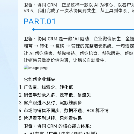
新
卫瓴・协同 CRM，正是这样一款
以 AI 为核心、以客
定
V3.5，我们完成了一次
从协同到共生、从工具到体系、
义
PART.
0
1
新
一
代
卫瓴・协同 CRM 是一款
“
AI 驱动、企业微信原生、全链
智
培育 → 转化 → 复购 → 管理
的完整增长系统。一句话定
能
让 AI 帮你获客、帮你接待、帮你培育、帮你跟进、帮
增
让销售只做高价值沟通，让增长自动发生。
长
CRM
它能帮企业解决：
广告贵、线索少、转化低
销售手动录入多、效率低、易流失
客户跟进不及时、沉默线索多
市场与销售不同步、数据不通、ROI 算不清
管理看不到过程、只能看结果
卫瓴・协同 CRM 的核心能力体系：
AI 获客
（广告 / 内容 / 活动 / 私域）