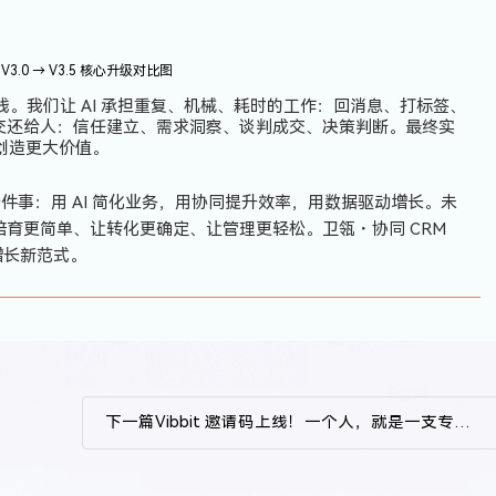
V3.0 → V3.5 核心升级对比图
线。我们让 AI 承担重复、机械、耗时的工作：回消息、打标签、
交还给人：信任建立、需求洞察、谈判成交、决策判断。最终实
创造更大价值。
直在做一件事：用 AI 简化业务，用协同提升效率，用数据驱动增长。未
育更简单、让转化更确定、让管理更轻松。卫瓴・协同 CRM
动增长新范式。
下一篇
Vibbit 邀请码上线！一个人，就是一支专业视频制作团队