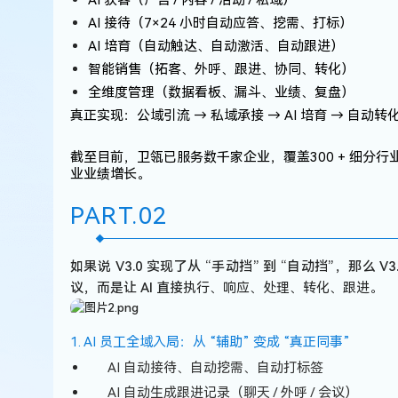
AI 接待
（7×24 小时自动应答、挖需、打标）
AI 培育
（自动触达、自动激活、自动跟进）
智能销售
（拓客、外呼、跟进、协同、转化）
全维度管理
（数据看板、漏斗、业绩、复盘）
真正实现：
公域引流 → 私域承接 → AI 培育 → 自动转
截至目前，卫瓴已服务
数千家企业
，覆盖
300 + 细分行
业业绩增长。
PART.
0
2
如果说 V3.0 实现了从 “手动挡” 到 “自动挡”，那么 V
议，而是让 AI 直接
执行、响应、处理、转化、跟进。
1. AI 员工全域入局：从 “辅助” 变成 “真正同事”
AI 自动接待、自动挖需、自动打标签
AI 自动生成跟进记录（聊天 / 外呼 / 会议）