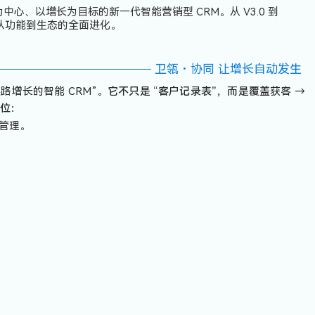
户为中心、以增长为目标
的新一代智能营销型 CRM。从 V3.0 到
从功能到生态
的全面进化。
卫瓴・协同 让增长自动发生
路增长的智能 CRM
”。
它不只是 “客户记录表”，而是覆盖
获客 →
位：
你管理。