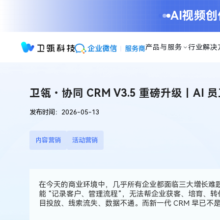
卫
AI视频
瓴・
协
同
产品与服务
行业解决
CRM
V3.5
重
磅
卫瓴・协同 CRM V3.5 重磅升级｜A
升
级
发布时间：2026-05-13
｜
AI
员
内容营销
活动营销
工
全
域
在今天的商业环境中，几乎所有企业都面临三大增长难
入
能 “记录客户、管理流程”，无法帮企业
获客、培育、转
局，
目投放、线索流失、数据不通。而新一代 CRM 早已不是
重