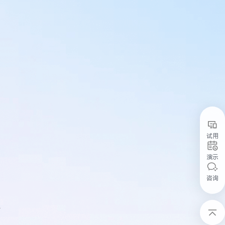
试用
演示
咨询
情