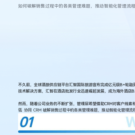
破
数
如何破解销售过程中的各类管理难题，推动智能化管理流
据
孤
岛，
实
现
销
售
全
流
程
智
不久前，全球酒旅供应链平台汇智国际旅游宣布完成亿元级B+轮融
能
技术解决方案，汇智在酒店批发行业迅速崛起发展，成为海外酒店B
化
管
然而，随着公司业务的不断扩张，管理层希望借助CRM对客户线索
理？
瓴·协同 CRM 破解销售过程中的各类管理难题，推动智能化管理流