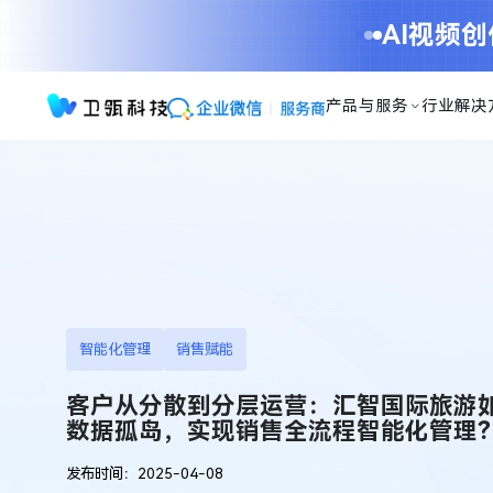
客
AI视频
户
从
分
产品与服务
行业解决
散
到
分
层
运
营：
汇
智
国
际
智能化管理
销售赋能
旅
游
客户从分散到分层运营：汇智国际旅游
如
数据孤岛，实现销售全流程智能化管理
何
打
发布时间：2025-04-08