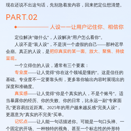
现在还说不出这句话，先别急着发内容，回来把定位想清楚。
PART.
0
2
人设——让用户记住你、相信你
定位解决
"
做什么
"
，人设解决
"
用户怎么看你
"
。
人设不是
"
装人设
"
，不是演一个虚假的自己
——
那种迟早
把你真实的某一面，放大、聚焦、持续
会崩。真正的人设，是
呈现。
一个立得住的人设，通常有三个要素：
专业度
——
让人觉得
"
你在这个领域是懂的
"
。这是信任的
基础。专业度不一定要靠头衔，更多靠你输出内容时展现出的
深度和准确度。
真实感
——
让人觉得
"
你是个真实的人，不是个账号
"
。适
当暴露你的经历、你的失败、你的日常，比永远一副
"
专家面
孔
"
更容易拉近距离。
2025
年的用户越来越反感
"
完美人设
"
，
更愿意为
"
真实的不完美
"
买单。
记忆点
——
让人能一句话描述你。可能是一句口头禅、一
个固定的开场、一种独特的视角、甚至一个标志性的外形特