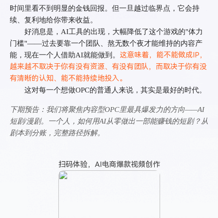
时间里看不到明显的金钱回报。但一旦越过临界点，它会持
续、复利地给你带来收益。
好消息是，
AI
工具的出现，大幅降低了这个游戏的
"
体力
门槛
"——
过去要靠一个团队、熬无数个夜才能维持的内容产
这意味着，能不能做成IP，
能，现在一个人借助
AI
就能做到。
越来越不取决于你有没有资源、有没有团队，而取决于你有没
有清晰的认知、能不能持续地投入。
这对每一个想做
OPC
的普通人来说，其实是最好的时代。
下期预告：我们将聚焦内容型
OPC
里最具爆发力的方向
——AI
短剧
/
漫剧。一个人，如何用
AI
从零做出一部能赚钱的短剧？从
剧本到分账，完整路径拆解。
扫码体验，AI电商爆款视频创作