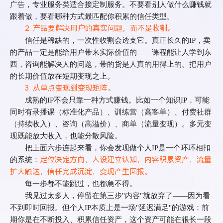
广告，专业服务类适合接定制服务。不要看别人做什么赚钱就
跟着做，要看哪种方式最匹配你积累的信任类型。
2. 产品要解决用户的真实问题，而不是收割。
信任是稀缺的，一次性收割会透支它。真正长久的
IP
，卖
的产品一定是能给用户带来实际价值的
——
课程能让人学到东
西，咨询能解决人的问题，带的货是人真的用得上的。把用户
的长期价值放在短期变现之上。
3. 从单点变现到变现矩阵。
成熟的
IP
不会只靠一种方式赚钱。比如一个知识
IP
，可能
同时有录播课（标准化产品）、训练营（高客单）、付费社群
（持续收入）、咨询（高溢价）、商单（流量变现）。多元变
现既能放大收入，也能分散风险。
把上面六步连起来看，你会发现做个人
IP
是一个环环相扣
定位决定方向，人设建立认知，内容积累资产，流量
的系统：
扩大触达，信任完成沉淀，变现产生回报。
每一步都不能跳过，也都急不得。
我见过太多人，停留在第三步
"
内容
"
就放弃了
——
因为看
不到即时回报。但个人
IP
本质上是一场
"
延迟满足
"
的游戏：前
期你是在不断投入、积累信任资产，这个资产可能在很长一段