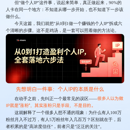
需
但
"
做个人
IP"
这件事，说起来简单，真正做起来，
90%
的
要
人卡在同一个地方：
不知道从哪一步开始，也不知道下一步该
哪
做什么。
几
今天这篇，我们就把
"
从
0
到
1
做一个赚钱的个人
IP"
拆成六
步？
个清晰的步骤。这不是鸡汤，是一套可以照着做的方法论。
先想明白一件事：个人IP的本质是什么
很多人以为做
在动手之前，先纠正一个最常见的误区
——
IP就是"涨粉"，其实涨粉只是手段，不是目的。
这就解释了一个很多人想不通的现象：为什么有人
100
万
粉丝月入不过万，有人
5
万粉丝年入几百万？区别就在于，后
者积累的是
"
高浓度信任
"
，前者只是
"
泛泛的关注
"
。