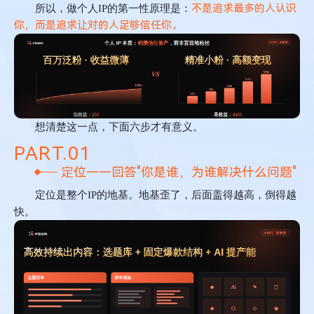
不是追求最多的人认识
所以，做个人
IP
的第一性原理是：
你，而是追求让对的人足够信任你。
想清楚这一点，下面六步才有意义。
PART.
0
1
定位——回答"你是谁，为谁解决什么问题"
定位是整个
IP
的地基。地基歪了，后面盖得越高，倒得越
快。