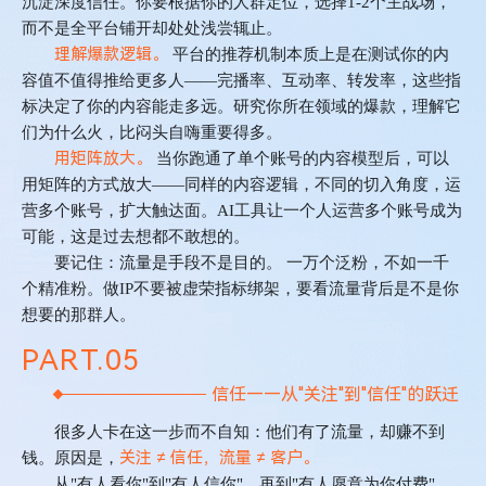
沉淀深度信任。你要根据你的人群定位，选择
1-2
个主战场，
而不是全平台铺开却处处浅尝辄止。
理解爆款逻辑。
平台的推荐机制本质上是在测试你的内
容值不值得推给更多人
——
完播率、互动率、转发率，这些指
标决定了你的内容能走多远。研究你所在领域的爆款，理解它
们为什么火，比闷头自嗨重要得多。
用矩阵放大。
当你跑通了单个账号的内容模型后，可以
用矩阵的方式放大
——
同样的内容逻辑，不同的切入角度，运
营多个账号，扩大触达面。
AI
工具让一个人运营多个账号成为
可能，这是过去想都不敢想的。
要记住：
流量是手段不是目的。
一万个泛粉，不如一千
个精准粉。做
IP
不要被虚荣指标绑架，要看流量背后是不是你
想要的那群人。
PART.
0
5
信任——从"关注"到"信任"的跃迁
很多人卡在这一步而不自知：他们有了流量，却赚不到
关注 ≠ 信任，流量 ≠ 客户。
钱。原因是，
从
"
有人看你
"
到
"
有人信你
"
，再到
"
有人愿意为你付费
"
，