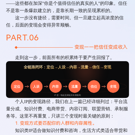
——
这些都在加深
"
你是个值得信任的真实的人
"
的印象。信任
不是靠一条爆款建立的，是靠长期一致的呈现累积的。
这一步没有捷径，需要时间。但一旦建立起高浓度的信
任，后面的变现会变得异常顺畅。
PART.
0
6
变现——把信任变成收入
走到这一步，前面所有的积累终于要产生回报了。
个人
IP
的变现路径，我们在上一篇已经详细列过：平台流
量分成、知识付费、电商带货、内容订阅、联盟营销、承制服
务等。这里不再重复，只讲三个变现时最关键的原则：
1. 变现方式要匹配你的人群和内容属性。
知识类
IP
适合做知识付费和咨询，生活方式类适合带货和