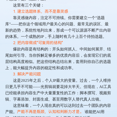
这里有三个关键：
1. 建立选题体系，而不是靠灵感
靠灵感做内容，注定不可持续。你需要建立一个
"
选题
库
"——
把你这个领域用户最关心的问题、最常见的误区、最
新的趋势，系统性地列出来，形成一个可以源源不断产出内容
的体系。一个成熟的
IP
，手上随时有几十上百个待拍选题。
2. 把内容做成"可复用的结构"
爆款内容是有结构的：开头如何抓人、中间如何展开、结
尾如何引导。当你拆解足够多的优质内容后，会发现它们的底
层结构高度相似。把这些结构总结出来，套用到你自己的选题
上，能大幅提升内容的稳定性和成功率。
3. 解决产能问题
这是
2025
年之后，个人
IP
最大的变量。过去，一个人维持
日更几乎不可能
——
光剪辑就要花掉大半天。但现在，
AI
工具
已经能承担内容生产中大量重复性的工作：脚本撰写、视频剪
辑、字幕添加、封面生成、甚至用数字人替代真人出镜。
这意味着，一个人现在真的可以达到过去一个团队的内容
产能不再是瓶颈，认知和判断力才是。
产能。
谁能把
AI
用