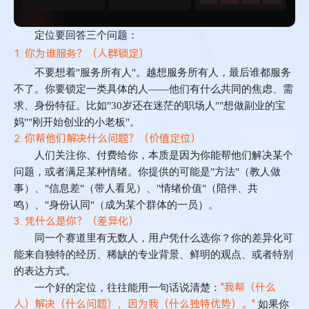
定位要回答三个问题：
1. 你为谁服务？（人群锁定）
不要想着
"
服务所有人
"
。越想服务所有人，最后谁都服务
不了。你要锁定一类具体的人
——
他们有什么共同的焦虑、需
求、身份特征。比如
"30
岁还在迷茫的职场人
""
想做副业的宝
妈
""
刚开始创业的小老板
"
。
2. 你帮他们解决什么问题？（价值定位）
人们关注你、付费给你，本质是因为你能帮他们解决某个
问题，或者满足某种情绪。你提供的可能是
"
方法
"
（教人做
事）、
"
信息差
"
（带人看见）、
"
情绪价值
"
（陪伴、共
鸣）、
"
身份认同
"
（成为某个群体的一员）。
3. 凭什么是你？（差异化）
同一个赛道里有无数人，用户凭什么选你？你的差异化可
能来自独特的经历、稀缺的专业背景、鲜明的观点、或者特别
的表达方式。
"我帮（什么
一个好的定位，往往能用一句话说清楚：
人）解决（什么问题），因为我（什么独特优势）。"
如果你