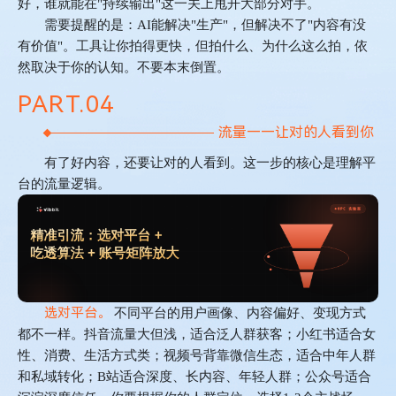
好，谁就能在
"
持续输出
"
这一关上甩开大部分对手。
需要提醒的是：
AI
能解决
"
生产
"
，但解决不了
"
内容有没
有价值
"
。工具让你拍得更快，但拍什么、为什么这么拍，依
然取决于你的认知。不要本末倒置。
PART.
0
4
流量——让对的人看到你
有了好内容，还要让对的人看到。这一步的核心是理解平
台的流量逻辑。
选对平台。
不同平台的用户画像、内容偏好、变现方式
都不一样。抖音流量大但浅，适合泛人群获客；小红书适合女
性、消费、生活方式类；视频号背靠微信生态，适合中年人群
和私域转化；
B
站适合深度、长内容、年轻人群；公众号适合