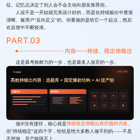
征。记忆点决定了别人会不会主动向朋友推荐你。
人设不是一开始就完美设计好的，而是在持续输出中逐渐
清晰、被用户
"
反向定义
"
的。你要做的是给它一个起点，然后
在反馈中不断校准。
PART.
0
3
内容——持续、稳定地输出
这是最考验耐力的一步，也是最多人放弃的一步。
持续稳定地输出有价值的内容。
做
IP
没有捷径，核心就是
但
"
持续稳定
"
这四个字，恰恰是绝大多数人做不到的
——
不是
不想做，是产能跟不上。