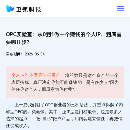
OPC
实
验
室：
从
OPC实验室：从0到1做一个赚钱的个人IP，到底需
0
要哪几步？
到
1
发布时间：2026-06-04
做
一
个
个人IP的本质是
信任资产。
粉丝数只是这个资产的一个
赚
钱
表层指标。真正决定你能不能赚钱的，是有多少人
"
因为
的
信任你这个人，而愿意为你付费
"
。
个
人
上一篇我们聊了
OPC
创业者的三种活法，并重点拆解了内
IP，
容型
OPC
的四类画像。其中，
泛
IP
型
是门槛最低、也是最多人
到
选择的起点
——
把
"
自己
"
做成产品，用内容建立信任，再把信
底
任变成收入。