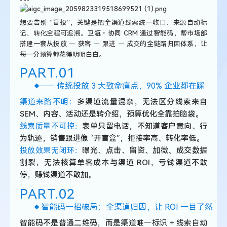
一
眼
看
想要告别 “盲投”，关键是把
全渠道线索统一收口、来源自动标
清
记、转化全程可追溯。
卫瓴・协同 CRM 通过智能码，帮市场部
搭建一套从
投放 — 获客 — 跟进 — 成交
的全链路归因体系，让
每一分预算都花得明明白白。
PART.
0
1
传统投放 3 大致命痛点，90% 企业都在踩
渠道来路不明：
多渠道流量混杂，无法区分线索来自
SEM、内容、活动还是转介绍，预算优化全靠拍脑袋。
线索质量不可控：
表单只留电话，不知道客户意向、行
为轨迹，销售跟进像 “开盲盒”，拒接率高、转化率低。
投放效果无闭环：
曝光、点击、留资、加微、成交数据
割裂，无法核算单客成本与渠道 ROI，亏钱渠道不敢
停，赚钱渠道不敢加。
PART.
0
2
智能码一招破局：全渠道归因，让 ROI 一目了然
智能码不是普通二维码，而是
渠道唯一标识 + 线索自动