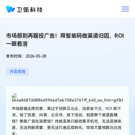
市
场
部
别
再
市场部别再瞎投广告！用智能码做渠道归因，ROI
瞎
一眼看清
投
广
发布时间：2026-05-28
告！
用
智
内容营销
能
码
做
渠
道
市场部最头疼的事，莫过于
预算花出去、线索看不见、ROI 算不
归
清。
投了百度、抖音、公众号、线下活动，到底哪个渠道真赚
因，
钱？哪条广告在浪费钱？传统表单只能收集手机号，无法追溯来
ROI
源、无法判断质量、更无法打通后续转化，导致大量预算白白流
失。