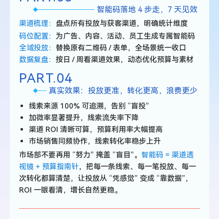
智能码落地 4 步走，7 天见效
渠道梳理：
盘点所有投放与获客渠道，明确统计维度
码位配置：
为广告、内容、活动、员工生成专属智能码
全域投放：
替换原有二维码 / 表单，全场景统一收口
数据复盘：
按日 / 周看渠道效果，动态优化预算与素材
PART.
04
真实效果：投放更准，转化更高，浪费更少
线索来源 100% 可追溯，告别 “盲投”
加微率显著提升，线索流失率下降
渠道 ROI 清晰可算，预算利用率大幅提高
市场销售同频协作，线索转化率稳步上升
市场部不要再用 “努力” 掩盖 “盲目”。
智能码 = 渠道透
视镜 + 预算指南针
，把每一条线索、每一笔投放、每一
次转化都算清楚，让投放从 “凭感觉” 变成 “靠数据”，
ROI 一眼看清，增长自然更稳。