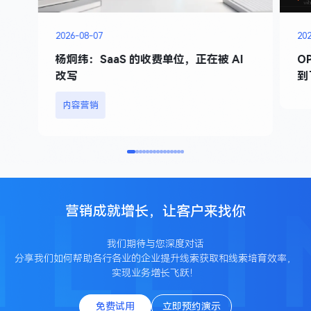
2026-08-07
20
杨炯纬：SaaS 的收费单位，正在被 AI
O
改写
到
内容营销
营销成就增长，让客户来找你
我们期待与您深度对话
分享我们如何帮助各行各业的企业提升线索获取和线索培育效率，
实现业务增长飞跃！
免费试用
立即预约演示