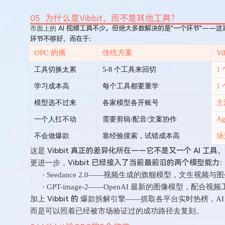
05 为什么是Vibbit，而不是其他工具？
市面上的
AI 视频工具不少。但绝大多数解决的是"一个环节"——
环节不够好，而在于：
OPC 的痛
传统方案
Vi
工具切换太累
5-8 个工具来回切
1
学习成本高
每个工具都要重学
1
模型选不过来
各家模型各开账号
主
一个人扛不动
需要剪辑
/配音/文案协作
A
不会做爆款
靠经验摸索，试错成本高
场
Vibbit 真正的差异化所在——它不是又一个 AI 工具
这是
Vibbit 已经接入了当前最前沿的两个模型能力
更进一步，
· Seedance 2.0
——视频生成的旗舰模型，文生视频与图
· GPT-image-2
——OpenAI 最新的图像模型，配合
Vibbit 的
加上
爆款拆解引擎
——抓取各平台实时热榜，A
而是
可以照着已经被市场验证过的成功路径去复刻。