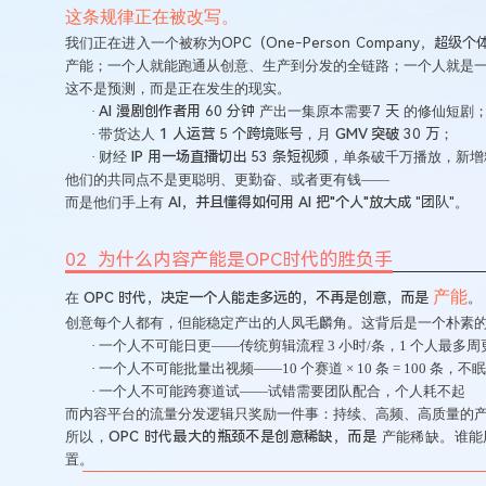
这条规律正在被改写。
我们正在进入一个被称为
OPC（One-Person Company，超级
产能；一个人就能跑通从创意、生产到分发的全链路；
一个人就是
这不是预测，而是正在发生的现实。
·
AI 漫剧创作者用
60 分钟
产出一集原本需要
7 天
的修仙短剧
·
带货达人
1 人运营
5 个跨境账号
，月
GMV 突破
30 万
；
·
财经
IP 用一场直播切出
53 条短视频
，单条破千万播放，新增
他们的共同点不是更聪明、更勤奋、或者更有钱
——
而是他们手上有
AI，并且懂得如何用 AI 把"个人"放大成
"团队"
。
02 为什么内容产能是OPC时代的胜负手
产能
在
OPC 时代，决定一个人能走多远的，不再是创意，而是
。
创意每个人都有，但能稳定产出的人凤毛麟角。这背后是一个朴素
·
一个人不可能日更
——传统剪辑流程 3 小时/条，1 个人最多周
·
一个人不可能批量出视频
——10 个赛道 × 10 条 = 100 条
·
一个人不可能跨赛道试
——试错需要团队配合，个人耗不起
而内容平台的流量分发逻辑只奖励一件事：持续、高频、高质量的
所以，
OPC 时代最大的瓶颈不是创意稀缺，而是
产能稀缺
。谁能
置。