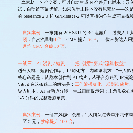
1 套素材 + N 个文案，可以自动生成 N 个差异化版本；
试，自动留下最优解。
如果你手上根本没有原素材——这是大
的 Seedance 2.0 和 GPT-image-2 可以直接为你生成
真实案例
│
一家拥有
20+ SKU 的 3C 电器店，过去人
频
，自然流量翻
4 倍
，
GMV 提升
50%
。一位带货达人用
月均
GMV 突破 30 万
。
主线三
| AI 漫剧 / 短剧——把"创意"变成"流量收益"
适合人群：
短剧创作者、
IP 孵化方、内容承制方、"一人影
核心命题是：从剧本创作到
AI 成片，从平台分账到 IP
Vibbit 在这条线上的解法是：
工作流模板化
+ 端到端成片
。
导入剧本，
AI 自动拆分镜、生成画面提示词；主角形象在每
1-5 分钟的完整漫剧单集。
真实案例
│
一部古风修仙漫剧，
1 人团队过去单集制作
至 5 元，
效率提升
100 倍
。