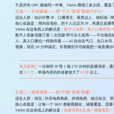
不是所有
OPC 都做同一件事。Vibbit 围绕三条主线，
主线一
| IP 自媒体——把"个人"变成"影响力中心"
适合人群：
知识付费
IP、口播博主、垂类达人、做职场 / 
核心命题是：用内容涨粉，把个人沉淀为
IP，再通过直播
Vibbit 在这条线上的解法是：
数字人
混剪
+
真人口播剪辑
+
数字人形象克隆只需
1 次拍摄
即可永久使用——不出镜也
人，真人口播也一样跑得通
——AI 自动去气口、去口水词、
视频，现在 20 分钟搞定。长视频切片功能能把一场直播
真实案例
│
一位财经
IP 用 1 场 270 分钟的直播演讲，通过
丝
8.5 万
，单场内容的价值被放大了
10 倍
以上。
主线二
| 电商混剪——把"产能"变成"销量"
适合人群：
淘宝
/ 抖音电商商家、跨境电商、独立站主、
核心命题是：让每一个
SKU 都被视频化，铺量覆盖、流量
Vibbit 在这条线上的解法是：
批量混剪&生成
+ 模板复刻 