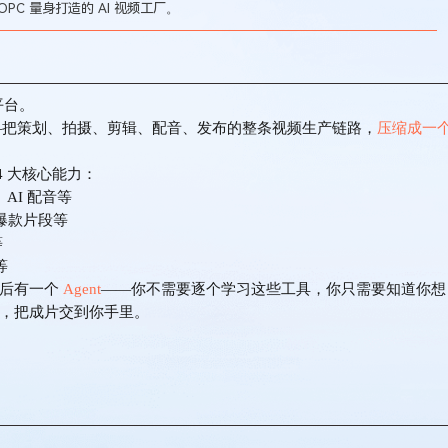
OPC 量身打造的
AI 视频工厂
。
产平台。
—把策划、拍摄、剪辑、配音、发布的整条视频生产链路，
压缩成一
 4 大核心能力：
AI 配音
等
选爆款片段
等
等
等
它背后有一个
Agent
——你不需要逐个学习这些工具，你只需要知道你想
具，把成片交到你手里。