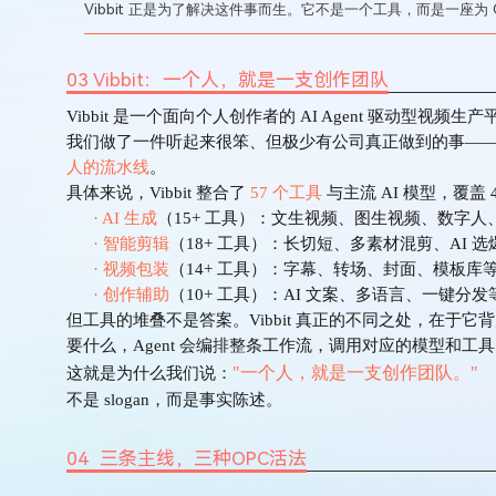
Vibbit
正是为了解决这件事而生。它不是一个工具，而是一座为
03 Vibbit：一个人，就是一支创作团队
Vibbit 是一个面向个人创作者的 AI Agent 驱动型视频生
我们做了一件听起来很笨、但极少有公司真正做到的事—
人的流水线
。
具体来说，
Vibbit 整合了
57 个工具
与主流
AI 模型，覆盖
· AI 生成
（
15+ 工具）：文生视频、图生视频、数字人、
· 智能剪辑
（
18+ 工具）：长切短、多素材混剪、AI 
· 视频包装
（
14+ 工具）：字幕、转场、封面、模板库
· 创作辅助
（
10+ 工具）：AI 文案、多语言、一键分发
但工具的堆叠不是答案。
Vibbit 真正的不同之处，在于
要什么，
Agent 会编排整条工作流，调用对应的模型和工
"一个人，就是一支创作团队。"
这就是为什么我们说：
不是
slogan，而是事实陈述。
04 三条主线，三种OPC活法