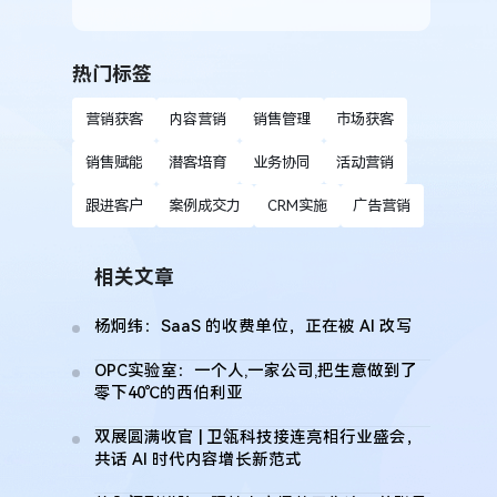
热门标签
营销获客
内容营销
销售管理
市场获客
销售赋能
潜客培育
业务协同
活动营销
跟进客户
案例成交力
CRM实施
广告营销
相关文章
杨炯纬：SaaS 的收费单位，正在被 AI 改写
OPC实验室：一个人,一家公司,把生意做到了
零下40℃的西伯利亚
双展圆满收官 | 卫瓴科技接连亮相行业盛会，
共话 AI 时代内容增长新范式