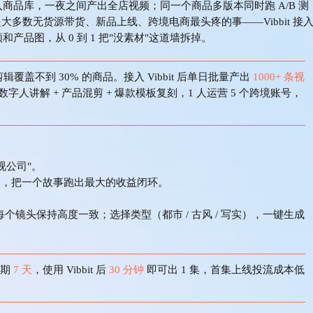
导入商品库，
一夜之间产出全店视频
；同一个商品多版本同时跑 A/B 测
多数无货源带货、新品上线、跨境电商最头疼的事——Vibbit 接
商品视频和产品图，从 0 到 1 把"没素材"这道墙拆掉
。
工剪辑覆盖不到 30% 的商品。接入 Vibbit 后单日批量产出
1000+ 条视
数字人讲解
+ 产品混剪 + 爆款模板复刻，1 人运营 5 个跨境账号，
视公司"。
 沉淀，把一个故事跑出最大的收益闭环。
个镜头保持高度一致；选择类型（都市 / 古风 / 写实），一键生成
周期
7 天
，使用
Vibbit 后
30 分钟
即可出
1 集，首集上线投流成本低