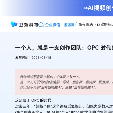
一
AI视频
个
人，
就
产品与服务
行业解决
是
一
支
创
一个人，就是一支创作团队：OPC 时
作
团
发布时间：2026-05-15
队：
OPC
时
传统
组织
形态
正在解构，个体正在被放大。
代
当一个人可以同时拥有编剧、导演、摄影师、剪辑师、配音师、
的
你已经不再是
"没有团队的人"，而是
"自带团队的人"
。
视
频
这是属于 OPC 的时代。
生
过去三年，"超级个体"这个词被反复提起，但绝大多数人对
产
OPC 的真正含义，是 AI 把"个人"和"公司"之间的边