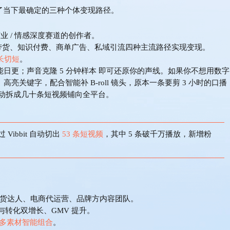
覆盖了当下最确定的三种个体变现路径。
商业 / 情感深度赛道的创作者。
带货、知识付费、商单广告、私域引流四种主流路径实现变现。
长切短
。
能日更；声音克隆
5 分钟样本
即可还原你的声线。
如果你不想用数字
高亮关键字，配合智能补 B-roll 镜头，原本一条要剪 3 小时的口播
自动拆成几十条短视频铺向全平台。
 Vibbit 自动切出
53 条短视频
，其中
5 条破千万播放，新增粉
带货达人、电商代运营、品牌方内容团队。
与转化双增长、GMV 提升。
+ 多素材智能组合
。