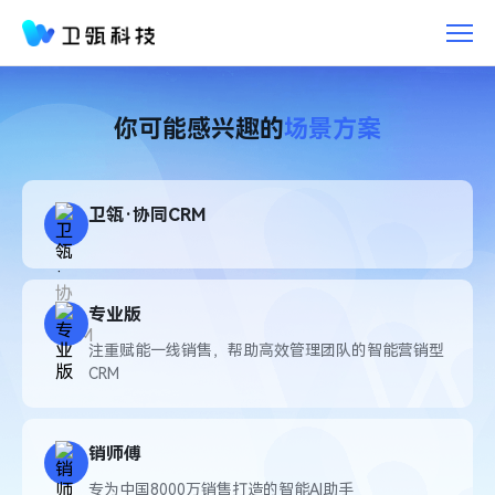
卫
瓴
产
品
你可能感兴趣的
场景方案
卫瓴·协同CRM
专业版
注重赋能一线销售，帮助高效管理团队的智能营销型
CRM
销师傅
专为中国8000万销售打造的智能AI助手