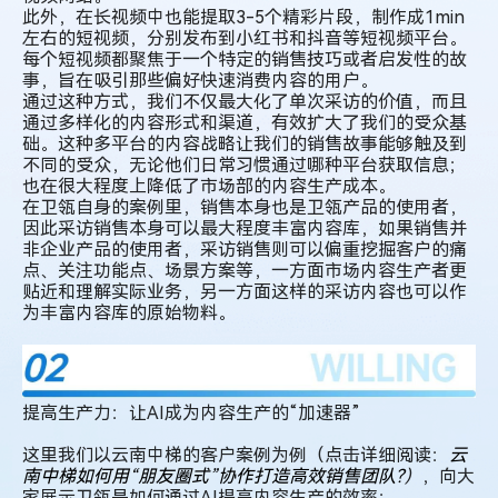
此外，在长视频中也能提取3-5个精彩片段，制作成1min
左右的短视频，分别发布到小红书和抖音等短视频平台。
每个短视频都聚焦于一个特定的销售技巧或者启发性的故
事，旨在吸引那些偏好快速消费内容的用户。
通过这种方式，我们不仅最大化了单次采访的价值，而且
通过多样化的内容形式和渠道，有效扩大了我们的受众基
础。这种多平台的内容战略让我们的销售故事能够触及到
不同的受众，无论他们日常习惯通过哪种平台获取信息；
也在很大程度上降低了市场部的内容生产成本。
在卫瓴自身的案例里，销售本身也是卫瓴产品的使用者，
因此采访销售本身可以最大程度丰富内容库，如果销售并
非企业产品的使用者，采访销售则可以偏重挖掘客户的痛
点、关注功能点、场景方案等，一方面市场内容生产者更
贴近和理解实际业务，另一方面这样的采访内容也可以作
为丰富内容库的原始物料。
提高生产力：让AI成为内容生产的“加速器”
这里我们以云南中梯的客户案例为例（点击详细阅读：
云
南中梯如何用“朋友圈式”协作打造高效销售团队?
）
，向大
家展示卫瓴是如何通过AI提高内容生产的效率：