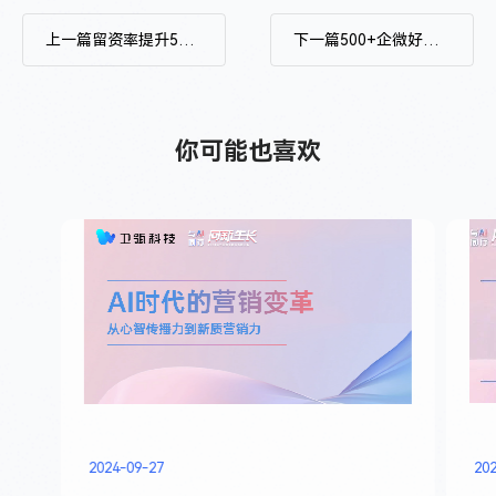
上一篇
留资率提升50%！快get这套公众号引流改造方案
下一篇
500+企微好友、200+目标客户：营销协同+精细运营，提高展会营销效果
你可能也喜欢
2024-09-27
20