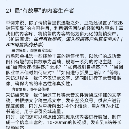
2）最“有故事”的内容生产者
举例来说，除了请销售提供选题之外，卫瓴还设置了“B2B
销售实践”的内容栏目，利用销售团队的经验和故事来丰富
我们的内容库，将销售的内容转化为多元化的营销资产。
（扩展阅读：
如何有效提问，深入挖掘客户的真实需求？|
B2B销售实战分享
）
采访策划：聚焦真实经历
市场部会挑选一些经验丰富的销售代表，以他们的成功案
例和有趣的销售故事为基础，规划一系列的讨论主题，比
如“如何快速挖掘客户需求？““如何找到目标客户？““当团
队业绩不佳时如何应对？”“如何进行新员工培训？”等等。
采访过程中，我们不仅记录文字，还同时进行了录音和摄
像，确保内容的丰富性和真实性。
内容复用：多平台传播
采访结束后，我们通过工具将录音文件转换成详细的文字
稿，并根据文字稿生成文章，发布至公众号，供客户进行
深度阅读。同时从中拆解出3-4个小话题，用AI转为小红
书笔记，用于吸引公域流量。
同时，我们还可以将原始的视频采访内容进行剪辑，制作
成一个信息丰富的、10-20min的长视频，发布到B站等长
视频网站。