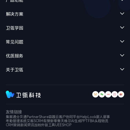
产品功能
解决方案
卫瓴学园
常见问题
优质服务
关于卫瓴
友情链接
集客通
分贝通
PartnerShare
容器云
客户协同平台
HelpLook
薪人薪事
考勤管理系统
艾客SCRM
有赞新零售
天维尔
AI生成PPT
FBA头程物流
CRM营销新闻资讯
加粉外链工具
UEESHOP