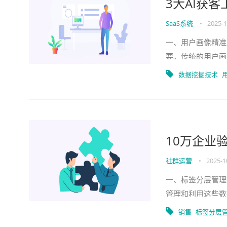
3大AI获
SaaS系统
•
2025-1
一、用户画像精准
要。传统的用户画
破。而借助AI获
数据挖掘技术
10万企业
社群运营
•
2025-1
一、标签分层管理
管理和利用这些数
方法，能够帮助企
销售
标签分层