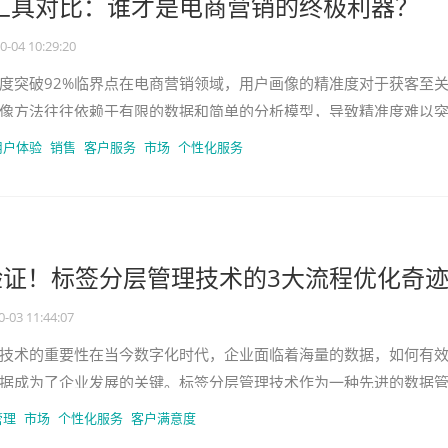
客工具对比：谁才是电商营销的终极利器？
0-04 10:29:20
度突破92%临界点在电商营销领域，用户画像的精准度对于获客至
像方法往往依赖于有限的数据和简单的分析模型，导致精准度难以
客工具中的机器学习技术，这一
用户体验
销售
客户服务
市场
个性化服务
验证！标签分层管理技术的3大流程优化奇
0-03 11:44:07
技术的重要性在当今数字化时代，企业面临着海量的数据，如何有
据成为了企业发展的关键。标签分层管理技术作为一种先进的数据
业对用户、产品等进行精准的分
管理
市场
个性化服务
客户满意度