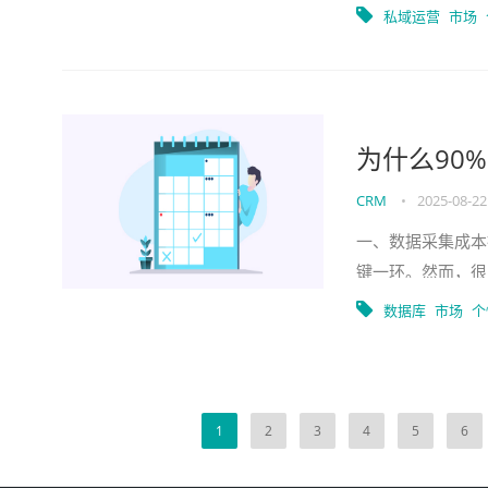
务增长。但实际上
私域运营
市场
为什么90
CRM
•
2025-08-22
一、数据采集成本
键一环。然而，很
角兽酒店为例。在
数据库
市场
个
1
2
3
4
5
6