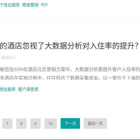
，这里面存在着不少虚假繁荣的
ROI
个性化服务
精准营销
%的酒店忽视了大数据分析对入住率的提升
 10:23:11
被低估30%在酒店元旦营销方案中，大数据分析是提升客户入住率
多酒店在实施过程中，往往低估了数据采集成本。以一家位于上海
筹备元旦营销活动时，他们计
性化服务
客户满意度
7
8
9
10
下一页
最后一页