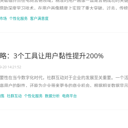
突破临界点在电商营销领域，精准的用户画像一直是营销成功的关
人借助深度学习技术，在用户画像精度上实现了重大突破。过去，传
有限的数据来源和简单的分析
市场
个性化服务
客户满意度
略：3个工具让用户黏性提升200%
9-20 14:21:52
要性在当今数字化时代，社群互动对于企业的发展至关重要。一个
高用户的黏性，还能为企业带来更多的商业机会。根据相关数据显
的企业，其用户留存率比普通企
销售
社群互动
个性化服务
数据分析
电商平台