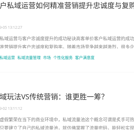
户私域运营如何精准营销提升忠诚度与复
9-05 13:12:27
私域运营与客户忠诚度提升的成功秘诀高客单价客户私域运营的成
准营销提升客户忠诚度和复购率。随着市场竞争越来越激烈，很多
忠诚度的有效方法。而高客单价
私域运营
私域流量管理
市场
个性化服务
客户满意度
域玩法VS传统营销：谁更胜一筹？
9-02 13:11:12
虚假繁荣在当下的商业环境中，私域流量池这个概念可谓是炙手可
只要建立了自己的私域流量池，就仿佛掌握了流量密码，能轻松实