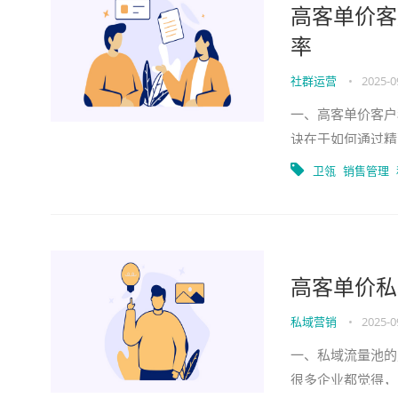
高客单价客
率
社群运营
•
2025-0
一、高客单价客户
诀在于如何通过精
都在寻找提升客户
卫瓴
销售管理
高客单价私
私域营销
•
2025-0
一、私域流量池的
很多企业都觉得，