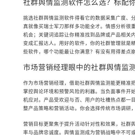
社群舆情监测软件怎么选？标配
挑选社群舆情监测软件得看它的数据采集广度、
真就像买瑞士军刀那样多功能全才。情感分析很
机会；关键词追踪让你精准找到品牌或产品相关
变成汇报达人。用好的软件，你的社群管理就是
些软件，哪个功能最让你满意？有没有用得差点
市场营销经理眼中的社群舆情监
作为市场营销经理，借助社群舆情监测能更精准
掌控舆论环境和预警风险的利器。当负面事件开
机应对。产品受欢迎与否、用户的吐槽热点都一
整产品策略和营销活动。你会选择传统市场调研
营销目标更聚焦于提升活动针对性和效果，社群
率与品牌忠诚度。舆情监测成为营销战略中不可