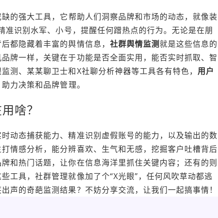
或缺的强大工具，它帮助人们洞察品牌和市场的动态，就像装
，精准识别水军、小号，提醒任何蹭热点的行为。无论是在朋
背后都隐藏着丰富的舆情信息，
社群舆情监测
就是这些信息的
机品牌一样，关键在于功能是否全面实用，能否实时抓取、智
眼监测、某某聊卫士和X社聊分析神器等工具各有特色，
用户
，助力决策和品牌管理。
在用啥？
实时动态捕获能力、精准识别虚假账号的能力，以及输出的数
主打情感分析，能分辨喜欢、生气和无感，挖掘客户吐槽背后
品牌和热门话题，让你在信息海洋里抓住关键内容；还有的则
些工具，社群管理就像加了个“X光眼”，任何风吹草动都逃
笑出声的奇葩监测结果？不妨分享交流，让我们一起搞事情！