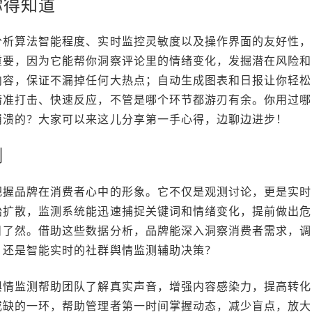
你得知道
分析算法智能程度、实时监控灵敏度以及操作界面的友好性，
重要，因为它能帮你洞察评论里的情绪变化，发掘潜在风险和
内容，保证不漏掉任何大热点；自动生成图表和日报让你轻松
精准打击、快速反应，不管是哪个环节都游刃有余。你用过哪
崩溃的？大家可以来这儿分享第一手心得，边聊边进步！
测
把握品牌在消费者心中的形象。它不仅是观测讨论，更是实时
始扩散，监测系统能迅速捕捉关键词和情绪变化，提前做出危
目了然。借助这些数据分析，品牌能深入洞察消费者需求，调
，还是智能实时的社群舆情监测辅助决策？
舆情监测帮助团队了解真实声音，增强内容感染力，提高转化
或缺的一环，帮助管理者第一时间掌握动态，减少盲点，放大