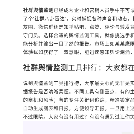
社群舆情监测
已经成为企业和营销人员手中不可
了个‘社群八卦雷达’，实时捕捉各种声音和动态
友圈、微信群还是知乎贴吧，点赞、评论与转发
守门员。选择合适的舆情监测工具，就像挑选手
能分析并输出一目了然的报告。市场上如某某鹰
体验
犹如获得了一双慧眼，能迅速感知舆论潮涌
社群舆情监测
工具排行：大家都
说到舆情监测工具排行榜，大家最关心的无非是
据报告是否清晰易懂。不同工具有侧重点，有的
的商机和风险；有的专注关键词追踪，精准锁定
自动生成图表和日报，方便领导汇报。一旦用上这
不过眼睛。大家有没有用过？有没有遇到过让你