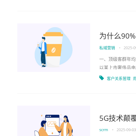
为什么90
私域营销
•
2025-0
一、顶级客群年均
以某上市奢侈品电
群的年均复购率提
客户关系管理
5G技术颠
scrm
•
2025-09-03