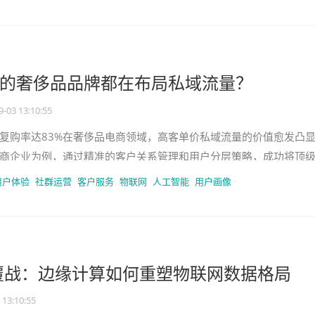
%的奢侈品品牌都在布局私域流量？
9-03 13:10:55
复购率达83%在奢侈品电商领域，高客单价私域流量的价值愈发凸
商企业为例，通过精准的客户关系管理和用户分层策略，成功将顶
升至83%。这一数据远远高
用户体验
社群运营
客户服务
物联网
人工智能
用户画像
覆战：边缘计算如何重塑物联网数据格局
 13:10:55