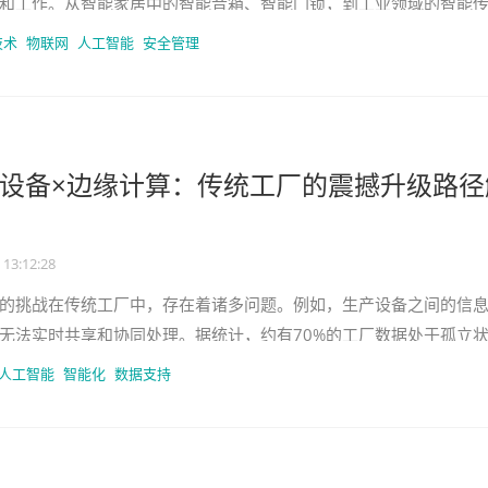
和工作。从智能家居中的智能音箱、智能门锁，到工业领域的智能
物联网设备已经渗透到各个角落
技术
物联网
人工智能
安全管理
设备×边缘计算：传统工厂的震撼升级路径
 13:12:28
的挑战在传统工厂中，存在着诸多问题。例如，生产设备之间的信
无法实时共享和协同处理。据统计，约有70%的工厂数据处于孤立
率低下，无法及时发现和解决生
人工智能
智能化
数据支持