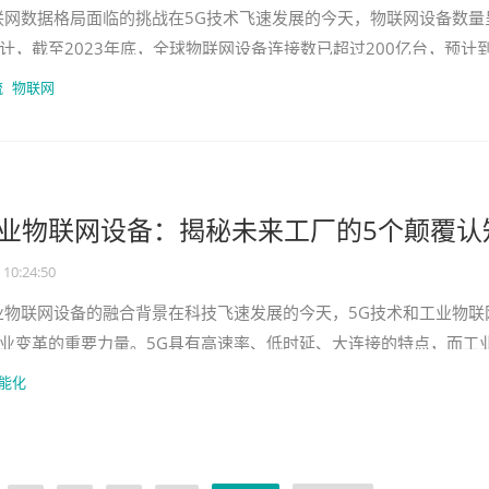
联网数据格局面临的挑战在5G技术飞速发展的今天，物联网设备数量
计，截至2023年底，全球物联网设备连接数已超过200亿台，预计
00亿台。如此庞大的
流
物联网
工业物联网设备：揭秘未来工厂的5个颠覆认
 10:24:50
业物联网设备的融合背景在科技飞速发展的今天，5G技术和工业物联
业变革的重要力量。5G具有高速率、低时延、大连接的特点，而工
工业生产智能化、自动化的
能化