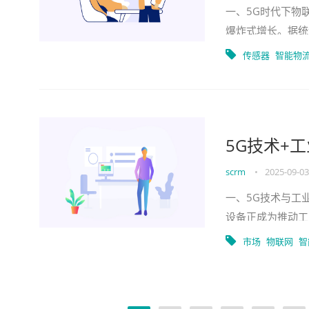
一、5G时代下物
爆炸式增长。据统
2030年将达到5
传感器
智能物
5G技术+
scrm
•
2025-09-03
一、5G技术与工
设备正成为推动工
联网设备则是实现
市场
物联网
智