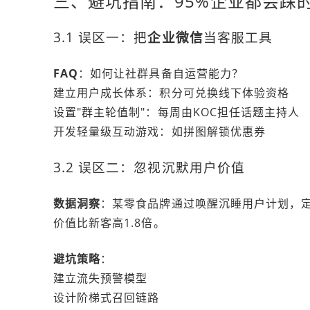
三、避坑指南：95%企业都会踩的
3.1 误区一：把
企业微信
当客服工具
FAQ
：如何让社群具备自运营能力？
建立用户成长体系：积分可兑换线下体验资格
设置"群主轮值制"：每周由KOC担任话题主持人
开发轻量级互动游戏：如拼图解锁优惠券
3.2 误区二：忽视沉默用户价值
数据洞察
：某零食品牌通过唤醒沉睡用户计划，定
价值比新客高1.8倍。
避坑策略
：
建立流失预警模型
设计阶梯式召回链路