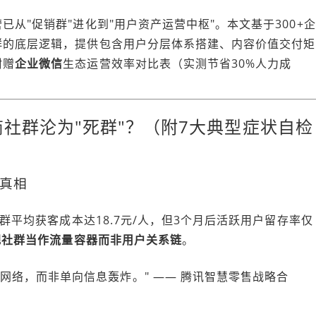
从"促销群"进化到"用户资产运营中枢"。本文基于300+企
群的底层逻辑，提供包含用户分层体系搭建、内容价值交付矩
附赠
企业微信
生态运营效率对比表（实测节省30%人力成
商社群沦为"死群"？（附7大典型症状自检
的真相
群平均获客成本达18.7元/人，但3个月后活跃用户留存率仅
把社群当作流量容器而非用户关系链
。
网络，而非单向信息轰炸。" —— 腾讯智慧零售战略合