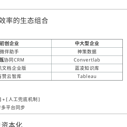
营效率的生态组合
初创企业
中大型企业
微伴助手
神策数据
瓴
协同CRM
Convertlab
讯文档企业版
蓝凌知识库
有赞云智库
Tableau
]+[人工兜底机制]
传多平台同步
户资本化