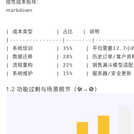
隐性成本矩阵：
markdown
|
 成本类型       
|
 占比   
|
 说明          
|
----------------
|
--------
|
-----------
|
 系统培训       
|
 35%    
|
 平均需要12.7小时
|
 数据迁移       
|
 28%    
|
 历史订单/客户资料
|
 流程重构       
|
 22%    
|
 销售漏斗模型适配 
|
 系统维护       
|
 15%    
|
 服务器/安全更新  
1.2 功能过剩与场景脱节（🛠️→🚫）