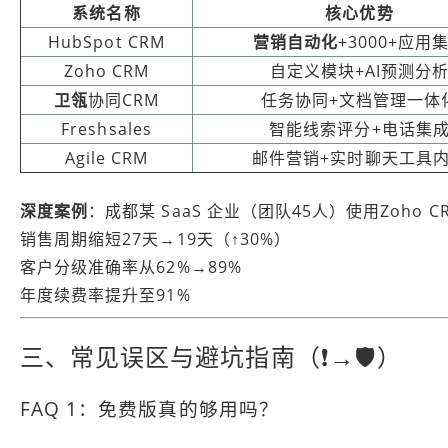
系统名称
核心优势
HubSpot CRM
营销自动化
+3000+应用
Zoho CRM
自定义模块+AI预测分
卫瓴
协同CRM
任务协同+文档管理一体
Freshsales
智能线索评分+电话集
Agile CRM
邮件营销+实时聊天工具
深度案例
：成都某 SaaS 企业（团队45人）使用Zoho C
销售周期缩短27天→19天（↑30%）
客户分级准确率从62%→89%
年度续费率提升至91%
三、常见误区与避坑指南（❗→🛡️）
FAQ 1：免费版真的够用吗？