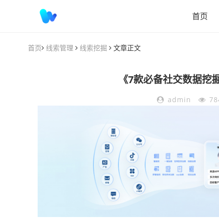
首页
首页
线索管理
线索挖掘
文章正文
《7款必备社交数据挖
admin
78