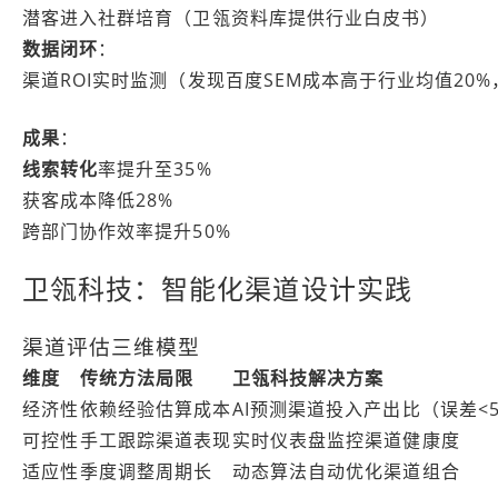
潜客进入社群培育（卫瓴资料库提供行业白皮书）
数据闭环
：
渠道ROI实时监测（发现百度SEM成本高于行业均值20
成果
：
线索转化
率提升至35%
获客成本降低28%
跨部门协作效率提升50%
卫瓴科技：智能化渠道设计实践
渠道评估三维模型
维度
传统方法局限
卫瓴科技解决方案
经济性
依赖经验估算成本
AI预测渠道投入产出比（误差<
可控性
手工跟踪渠道表现
实时仪表盘监控渠道健康度
适应性
季度调整周期长
动态算法自动优化渠道组合