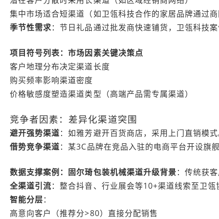
潜在客户分散时采用长渠道（如区域经销商网络）
集中市场适合短渠道（如卫瓴科技合作的家居品牌通过商
季节性需求
：节日礼品通过批发商快速铺货，卫瓴科技案
项目符号列表：市场因素关键决策点
客户地理分布决定渠道长度
购买频率影响渠道密度
价格敏感度塑造渠道类型（高端产品需专属渠道）
竞争者因素：差异化渠道突围
避开强势渠道
：如雅芳避开百货商店，采用上门直销模式
借势竞争渠道
：某3C品牌在竞品入驻的电商平台开设旗
数据支撑案例：固尔琦包装机械渠道升级
背景
：传统获客
全渠道引流
：整合抖音、行业展会等10+渠道线索至卫瓴
智能分层
：
高意向客户（推荐分>80）直接分配销售