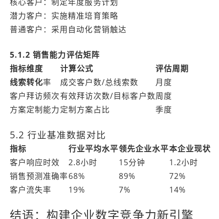
核心客户：制定年度服务计划
潜力客户：实施精准培育策略
普通客户：采用自动化营销触达
5.1.2 销售能力评估矩阵
指标维度
计算公式
评估周期
线索转化
率
成交客户数/总线索数
月度
客户拜访频次
有效拜访次数/目标客户数
周度
方案定制能力
定制方案占比
季度
5.2 行业基准数据对比
指标
行业平均水平
领先企业水平
本企业现状
客户响应时效
2.8小时
15分钟
1.2小时
销售预测准确率
68%
89%
72%
客户流失率
19%
7%
14%
结语：构建企业数字竞争力新引擎